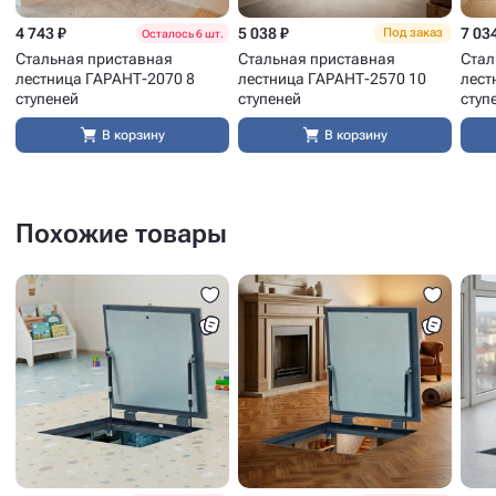
4 743 ₽
5 038 ₽
7 03
Под заказ
Осталось 6 шт.
Стальная приставная
Стальная приставная
Стал
лестница ГАРАНТ-2070 8
лестница ГАРАНТ-2570 10
лест
ступеней
ступеней
ступ
В корзину
В корзину
Похожие товары