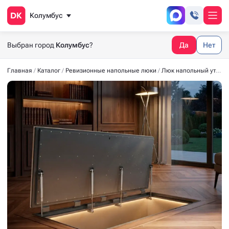
Колумбус
Выбран город
Колумбус
?
Да
Нет
Главная
Каталог
Ревизионные напольные люки
Люк напольный утеплённый СТАНДАРТ-УТ40 2500*700