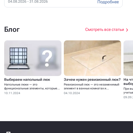
Подробнее
04.08.2026 - 31.08.2026
Блог
Смотреть все статьи
Выбираем напольный люк
Зачем нужен ревизионный люк?
На ч
выбо
Напольные люки — это
Ревизионный люк — это незаменимый
функциональные элементы, которые
элемент в ванных комнатах и...
При в
устанавливаются для...
учиты
10.11.2024
04.10.2024
09.09