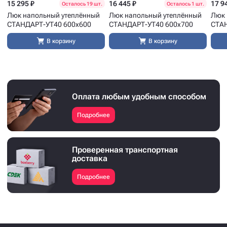
15 295 ₽
16 445 ₽
17 9
Осталось 19 шт.
Осталось 1 шт.
Люк напольный утеплённый
Люк напольный утеплённый
Люк 
СТАНДАРТ-УТ40 600x600
СТАНДАРТ-УТ40 600x700
СТАН
В корзину
В корзину
Оплата любым удобным способом
Подробнее
Проверенная транспортная
доставка
Подробнее