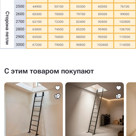
2500
44900
50100
55300
60500
76100
Сторона петли
2600
60300
70000
79700
89300
99000
2700
62100
72300
82400
92600
102800
2800
63800
74500
85200
95900
106700
2900
65500
76800
88000
99200
110500
3000
67200
79000
90800
102600
114300
С этим товаром покупают