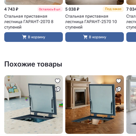
4 743 ₽
5 038 ₽
7 03
Под заказ
Осталось 8 шт.
Стальная приставная
Стальная приставная
Стал
лестница ГАРАНТ-2070 8
лестница ГАРАНТ-2570 10
лест
ступеней
ступеней
ступ
В корзину
В корзину
Похожие товары