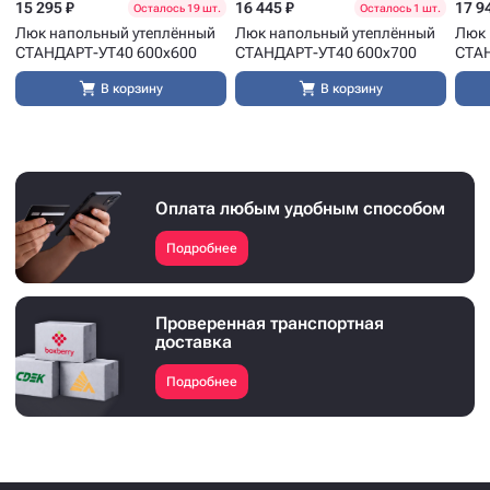
15 295 ₽
16 445 ₽
17 9
Осталось 19 шт.
Осталось 1 шт.
Люк напольный утеплённый
Люк напольный утеплённый
Люк 
СТАНДАРТ-УТ40 600x600
СТАНДАРТ-УТ40 600x700
СТАН
В корзину
В корзину
Оплата любым удобным способом
Подробнее
Проверенная транспортная
доставка
Подробнее