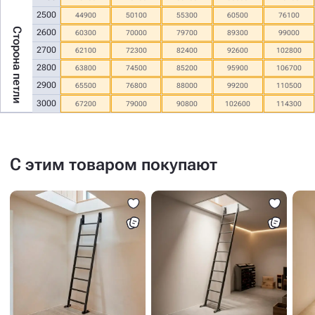
2500
44900
50100
55300
60500
76100
Сторона петли
2600
60300
70000
79700
89300
99000
2700
62100
72300
82400
92600
102800
2800
63800
74500
85200
95900
106700
2900
65500
76800
88000
99200
110500
3000
67200
79000
90800
102600
114300
С этим товаром покупают