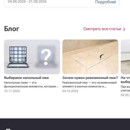
Подробнее
04.08.2026 - 31.08.2026
Блог
Смотреть все статьи
Выбираем напольный люк
Зачем нужен ревизионный люк?
На ч
выбо
Напольные люки — это
Ревизионный люк — это незаменимый
функциональные элементы, которые
элемент в ванных комнатах и...
При в
устанавливаются для...
учиты
10.11.2024
04.10.2024
09.09