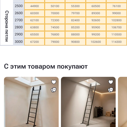
2500
44900
50100
55300
60500
76100
Сторона петли
2600
60300
70000
79700
89300
99000
2700
62100
72300
82400
92600
102800
2800
63800
74500
85200
95900
106700
2900
65500
76800
88000
99200
110500
3000
67200
79000
90800
102600
114300
С этим товаром покупают