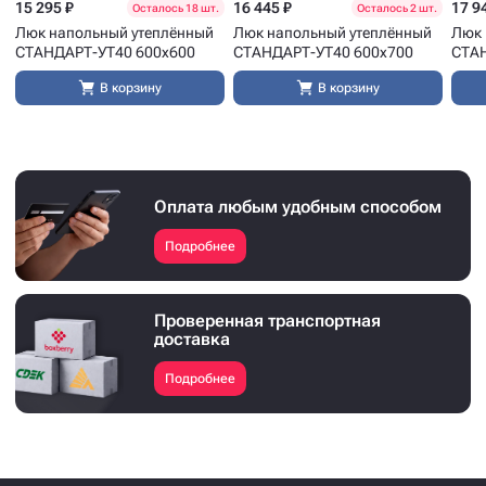
15 295 ₽
16 445 ₽
17 9
Осталось 18 шт.
Осталось 2 шт.
Люк напольный утеплённый
Люк напольный утеплённый
Люк 
СТАНДАРТ-УТ40 600x600
СТАНДАРТ-УТ40 600x700
СТАН
В корзину
В корзину
Оплата любым удобным способом
Подробнее
Проверенная транспортная
доставка
Подробнее