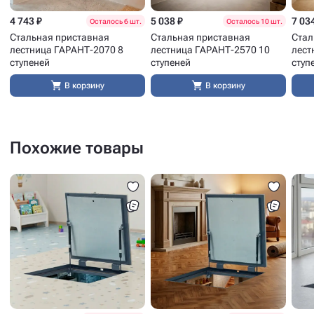
4 743 ₽
5 038 ₽
7 03
Осталось 6 шт.
Осталось 10 шт.
Стальная приставная
Стальная приставная
Стал
лестница ГАРАНТ-2070 8
лестница ГАРАНТ-2570 10
лест
ступеней
ступеней
ступ
В корзину
В корзину
Похожие товары