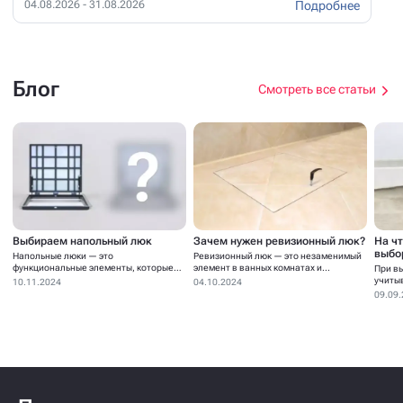
Подробнее
04.08.2026 - 31.08.2026
Блог
Смотреть все статьи
Выбираем напольный люк
Зачем нужен ревизионный люк?
На ч
выбо
Напольные люки — это
Ревизионный люк — это незаменимый
функциональные элементы, которые
элемент в ванных комнатах и...
При в
устанавливаются для...
учиты
10.11.2024
04.10.2024
09.09