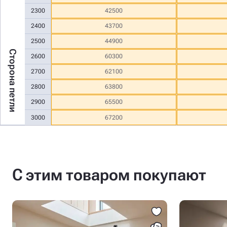
2300
42500
2400
43700
2500
44900
Сторона петли
2600
60300
2700
62100
2800
63800
2900
65500
3000
67200
С этим товаром покупают