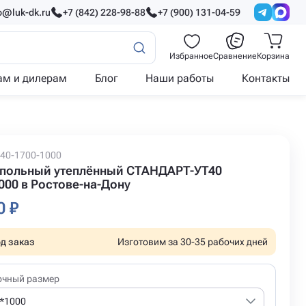
o@luk-dk.ru
+7 (842) 228-98-88
+7 (900) 131-04-59
Избранное
Сравнение
Корзина
ам и дилерам
Блог
Наши работы
Контакты
T40-1700-1000
польный утеплённый СТАНДАРТ-УТ40
000 в Ростове-на-Дону
0 ₽
д заказ
Изготовим за 30-35 рабочих дней
очный размер
*1000