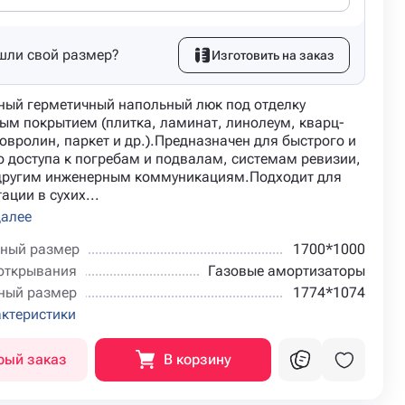
шли свой размер?
Изготовить на заказ
ный герметичный напольный люк под отделку
ым покрытием (плитка, ламинат, линолеум, кварц-
овролин, паркет и др.).Предназначен для быстрого и
о доступа к погребам и подвалам, системам ревизии,
 другим инженерным коммуникациям.Подходит для
ации в сухих...
далее
ный размер
1700*1000
открывания
Газовые амортизаторы
ный размер
1774*1074
актеристики
рый заказ
В корзину