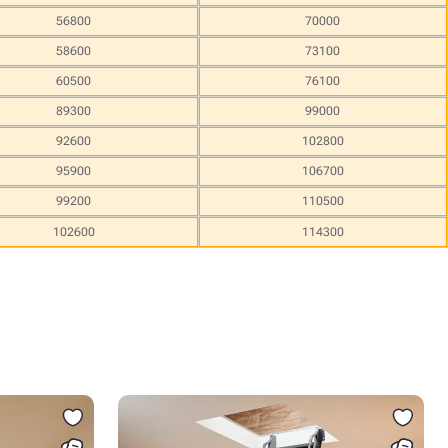
56800
70000
58600
73100
60500
76100
89300
99000
92600
102800
95900
106700
99200
110500
102600
114300