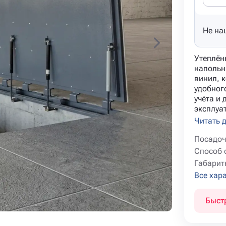
Не на
Утеплён
напольн
винил, к
удобног
учёта и
эксплуат
Читать 
Посадоч
Способ 
Габарит
Все хар
Быст