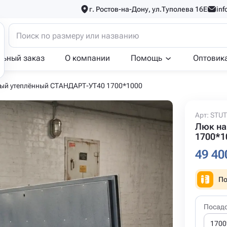
г. Ростов-на-Дону, ул.Туполева 16Е
inf
льный заказ
О компании
Помощь
Оптовик
ый утеплённый СТАНДАРТ-УТ40 1700*1000
Арт: STU
Люк на
1700*1
49 40
По
Посад
1700