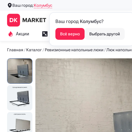
Колумбус
Ваш город:
Производим напольные
Каталог
Ваш город
Колумбус
?
люки с 2016 года
Акции
Замер и монтаж
Индивидуа
Всё верно
Выбрать другой
Главная
Каталог
Ревизионные напольные люки
Люк напольн