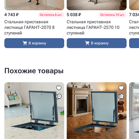
4 743 ₽
5 038 ₽
7 03
Осталось 6 шт.
Осталось 10 шт.
Стальная приставная
Стальная приставная
Стал
лестница ГАРАНТ-2070 8
лестница ГАРАНТ-2570 10
лест
ступеней
ступеней
ступ
В корзину
В корзину
Похожие товары