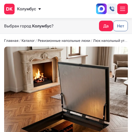
Колумбус
Выбран город
Колумбус
?
Да
Нет
Главная
Каталог
Ревизионные напольные люки
Люк напольный утеплённый СТАНДАРТ-УТ40 900x900