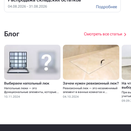
Подробнее
04.08.2026 - 31.08.2026
Блог
Смотреть все статьи
Выбираем напольный люк
Зачем нужен ревизионный люк?
На ч
выбо
Напольные люки — это
Ревизионный люк — это незаменимый
функциональные элементы, которые
элемент в ванных комнатах и...
При в
устанавливаются для...
учиты
10.11.2024
04.10.2024
09.09