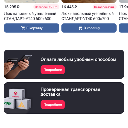
15 295 ₽
16 445 ₽
17 9
Осталось 19 шт.
Осталось 2 шт.
Люк напольный утеплённый
Люк напольный утеплённый
Люк 
СТАНДАРТ-УТ40 600x600
СТАНДАРТ-УТ40 600x700
СТАН
В корзину
В корзину
Оплата любым удобным способом
Подробнее
Проверенная транспортная
доставка
Подробнее