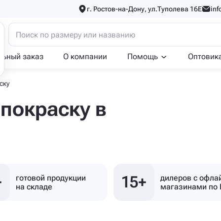
г. Ростов-на-Дону, ул.Туполева 16Е
inf
льный заказ
О компании
Помощь
Оптовик
ску
покраску в
+
15+
готовой продукции
дилеров с офла
на складе
магазинами по