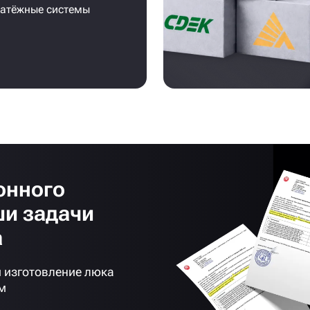
латёжные системы
онного
ши задачи
а
 изготовление люка
м