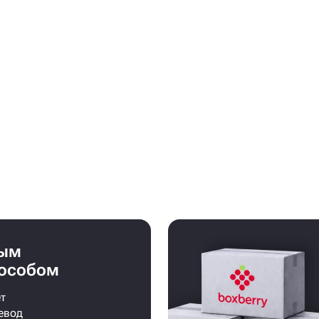
бым
особом
т
евод