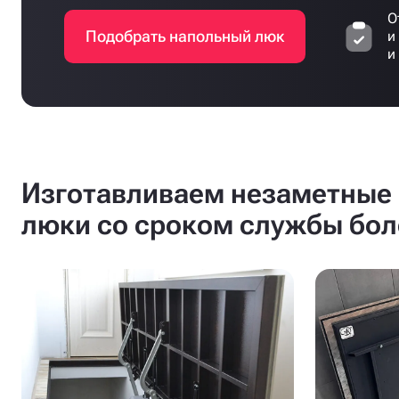
О
Подобрать напольный люк
и
и
Изготавливаем незаметные 
люки со сроком службы бол