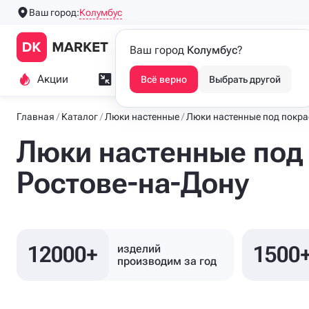
Колумбус
Ваш город:
Производим напольные
Каталог
Ваш город
Колумбус
?
люки с 2016 года
Акции
Замер и монтаж
Индивидуа
Всё верно
Выбрать другой
Главная
Каталог
Люки настенные
Люки настенные под покра
Люки настенные под 
Ростове-на-Дону
12000+
1500
изделий
производим
за год