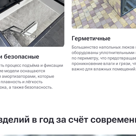
Герметичные
Большинство напольных люков 
оборудованы уплотнительными
и безопасные
по периметру, что предотвраща
проникновение влаги и грязи, ч
ть процесс подъёма и фиксации
важно для влажных помещений
ие модели оснащаются
 амортизаторами, которые
плавность и лёгкость
ка, а также безопасность.
делий в год за счёт совреме