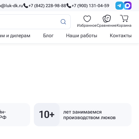
o@luk-dk.ru
+7 (842) 228-98-88
+7 (900) 131-04-59
Избранное
Сравнение
Корзина
ам и дилерам
Блог
Наши работы
Контакты
10+
йн-
лет занимаемся
 РФ
производством люков