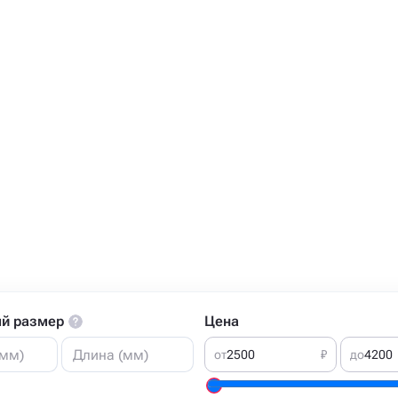
й размер
Цена
от
₽
до