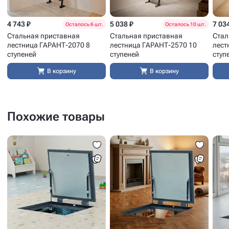
4 743 ₽
5 038 ₽
7 03
Осталось 6 шт.
Осталось 10 шт.
Стальная приставная
Стальная приставная
Стал
лестница ГАРАНТ-2070 8
лестница ГАРАНТ-2570 10
лест
ступеней
ступеней
ступ
В корзину
В корзину
Похожие товары