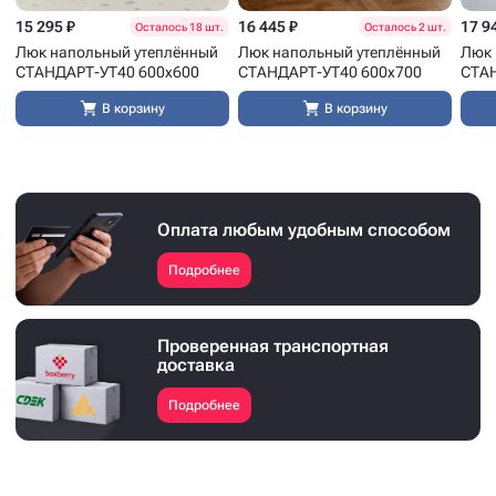
15 295 ₽
16 445 ₽
17 9
Осталось 18 шт.
Осталось 2 шт.
Люк напольный утеплённый
Люк напольный утеплённый
Люк 
СТАНДАРТ-УТ40 600x600
СТАНДАРТ-УТ40 600x700
СТАН
В корзину
В корзину
Оплата любым удобным способом
Подробнее
Проверенная транспортная
доставка
Подробнее