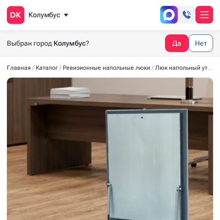
Колумбус
Выбран город
Колумбус
?
Да
Нет
Главная
Каталог
Ревизионные напольные люки
Люк напольный утеплённый СТАНДАРТ-УТ40 700x900