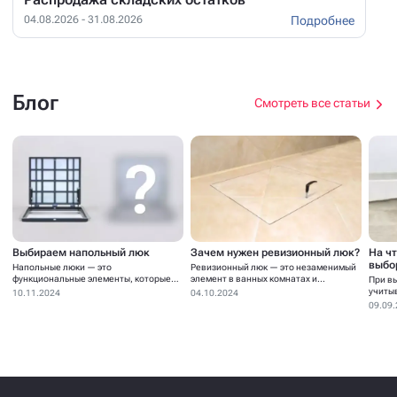
Подробнее
04.08.2026 - 31.08.2026
Блог
Смотреть все статьи
Выбираем напольный люк
Зачем нужен ревизионный люк?
На ч
выбо
Напольные люки — это
Ревизионный люк — это незаменимый
функциональные элементы, которые
элемент в ванных комнатах и...
При в
устанавливаются для...
учиты
10.11.2024
04.10.2024
09.09