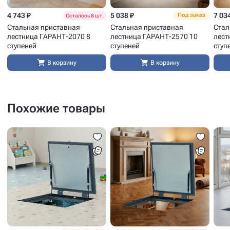
4 743 ₽
5 038 ₽
7 03
Под заказ
Осталось 8 шт.
Стальная приставная
Стальная приставная
Стал
лестница ГАРАНТ-2070 8
лестница ГАРАНТ-2570 10
лест
ступеней
ступеней
ступ
В корзину
В корзину
Похожие товары