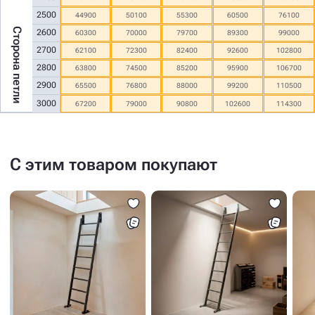
2500
44900
50100
55300
60500
76100
Сторона петли
2600
60300
70000
79700
89300
99000
2700
62100
72300
82400
92600
102800
2800
63800
74500
85200
95900
106700
2900
65500
76800
88000
99200
110500
3000
67200
79000
90800
102600
114300
С этим товаром покупают