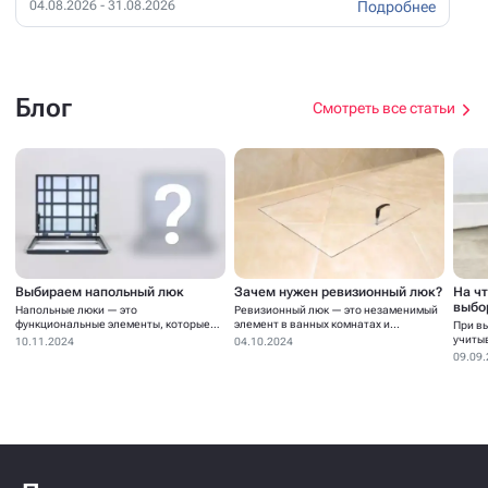
Подробнее
04.08.2026 - 31.08.2026
Блог
Смотреть все статьи
Выбираем напольный люк
Зачем нужен ревизионный люк?
На ч
выбо
Напольные люки — это
Ревизионный люк — это незаменимый
функциональные элементы, которые
элемент в ванных комнатах и...
При в
устанавливаются для...
учиты
10.11.2024
04.10.2024
09.09