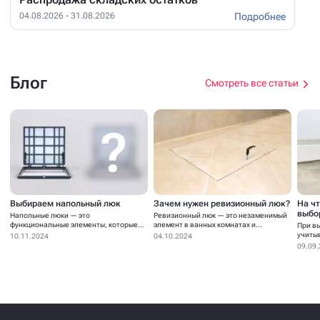
Подробнее
04.08.2026 - 31.08.2026
Блог
Смотреть все статьи
Выбираем напольный люк
Зачем нужен ревизионный люк?
На ч
выбо
Напольные люки — это
Ревизионный люк — это незаменимый
функциональные элементы, которые
элемент в ванных комнатах и...
При в
устанавливаются для...
учиты
10.11.2024
04.10.2024
09.09