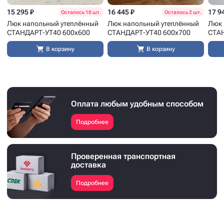
15 295 ₽
16 445 ₽
17 9
Осталось 18 шт.
Осталось 2 шт.
Люк напольный утеплённый
Люк напольный утеплённый
Люк 
СТАНДАРТ-УТ40 600x600
СТАНДАРТ-УТ40 600x700
СТАН
В корзину
В корзину
Оплата любым удобным способом
Подробнее
Проверенная транспортная
доставка
Подробнее