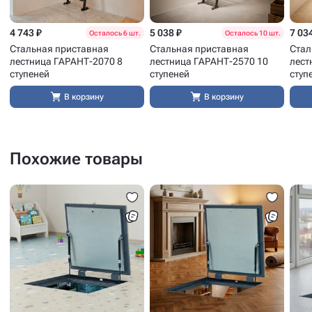
4 743 ₽
5 038 ₽
7 03
Осталось 6 шт.
Осталось 10 шт.
Стальная приставная
Стальная приставная
Стал
лестница ГАРАНТ-2070 8
лестница ГАРАНТ-2570 10
лест
ступеней
ступеней
ступ
В корзину
В корзину
Похожие товары