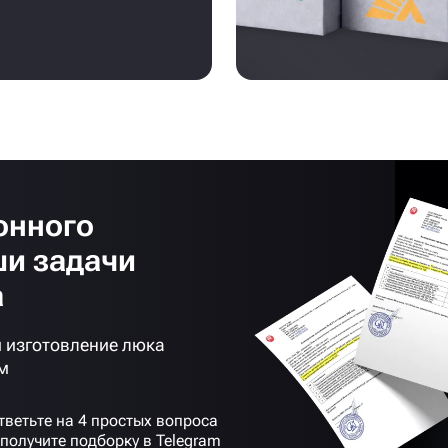
онного
ши задачи
а
 изготовление люка
м
тветьте на 4 простых вопроса
 получите подборку в Telegram