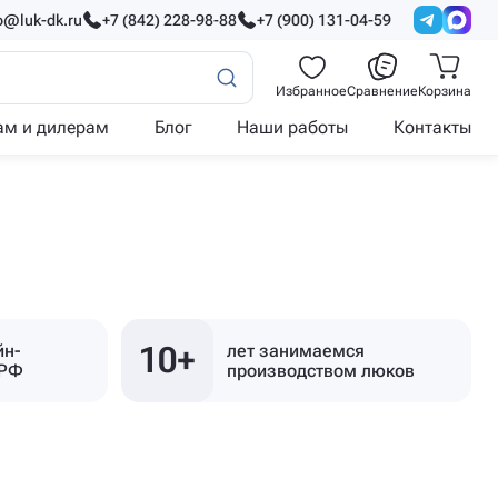
o@luk-dk.ru
+7 (842) 228-98-88
+7 (900) 131-04-59
Избранное
Сравнение
Корзина
ам и дилерам
Блог
Наши работы
Контакты
10+
йн-
лет занимаемся
 РФ
производством люков