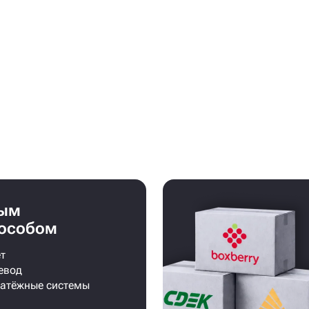
бым
особом
т
евод
латёжные системы