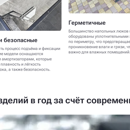
Герметичные
Большинство напольных люков 
оборудованы уплотнительными
и безопасные
по периметру, что предотвраща
проникновение влаги и грязи, ч
ть процесс подъёма и фиксации
важно для влажных помещений
ие модели оснащаются
 амортизаторами, которые
плавность и лёгкость
ка, а также безопасность.
делий в год за счёт совреме