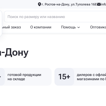
г. Ростов-на-Дону, ул.Туполева 16Е
inf
льный заказ
О компании
Помощь
Оптовик
а-Дону
+
15+
готовой продукции
дилеров с офла
на складе
магазинами по