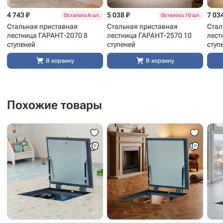
4 743 ₽
5 038 ₽
7 03
Осталось 6 шт.
Осталось 10 шт.
Стальная приставная
Стальная приставная
Стал
лестница ГАРАНТ-2070 8
лестница ГАРАНТ-2570 10
лест
ступеней
ступеней
ступ
В корзину
В корзину
Похожие товары