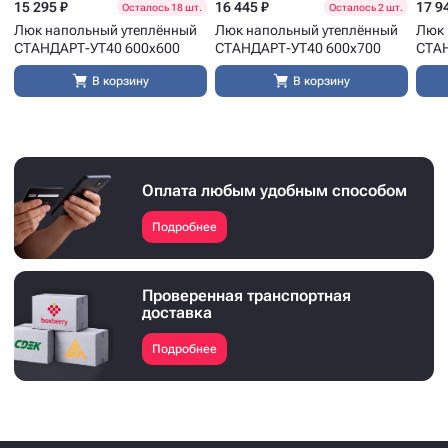
15 295 ₽
16 445 ₽
17 9
Осталось 18 шт.
Осталось 2 шт.
Люк напольный утеплённый
Люк напольный утеплённый
Люк 
СТАНДАРТ-УТ40 600x600
СТАНДАРТ-УТ40 600x700
СТАН
В корзину
В корзину
Оплата любым удобным способом
Подробнее
Проверенная транспортная
доставка
Подробнее