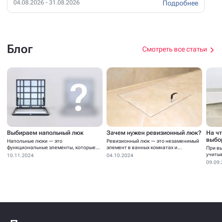
Подробнее
04.08.2026 - 31.08.2026
Блог
Смотреть все статьи
Выбираем напольный люк
Зачем нужен ревизионный люк?
На ч
выбо
Напольные люки — это
Ревизионный люк — это незаменимый
функциональные элементы, которые
элемент в ванных комнатах и...
При в
устанавливаются для...
учиты
10.11.2024
04.10.2024
09.09