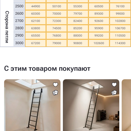
2500
44900
50100
55300
60500
76100
Сторона петли
2600
60300
70000
79700
89300
99000
2700
62100
72300
82400
92600
102800
2800
63800
74500
85200
95900
106700
2900
65500
76800
88000
99200
110500
3000
67200
79000
90800
102600
114300
С этим товаром покупают