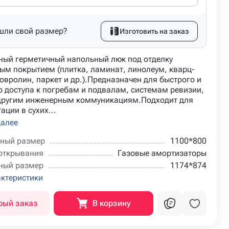
шли свой размер?
Изготовить на заказ
ный герметичный напольный люк под отделку
ым покрытием (плитка, ламинат, линолеум, кварц-
овролин, паркет и др.).Предназначен для быстрого и
о доступа к погребам и подвалам, системам ревизии,
 другим инженерным коммуникациям.Подходит для
ации в сухих...
далее
ный размер
1100*800
открывания
Газовые амортизаторы
ный размер
1174*874
актеристики
рый заказ
В корзину