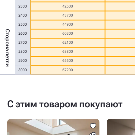
2300
42500
2400
43700
2500
44900
Сторона петли
2600
60300
2700
62100
2800
63800
2900
65500
3000
67200
С этим товаром покупают