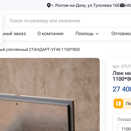
г. Ростов-на-Дону, ул.Туполева 16Е
inf
льный заказ
О компании
Помощь
Оптовик
ый утеплённый СТАНДАРТ-УТ40 1100*800
Арт: STU
Люк на
1100*8
27 40
По
Посад
1100