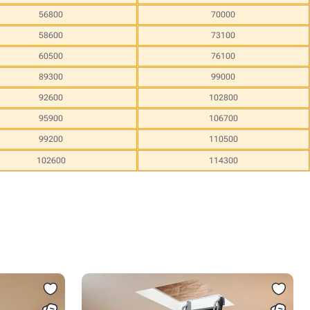
56800
70000
58600
73100
60500
76100
89300
99000
92600
102800
95900
106700
99200
110500
102600
114300