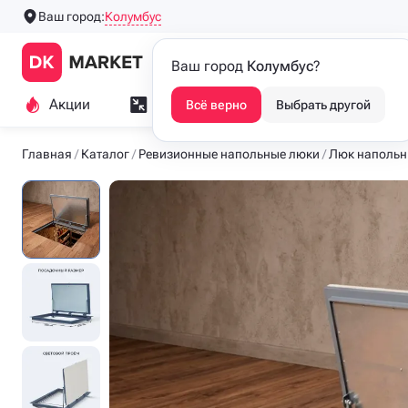
Колумбус
Ваш город:
Производим напольные
Каталог
Ваш город
Колумбус
?
люки с 2016 года
Акции
Замер и монтаж
Индивидуа
Всё верно
Выбрать другой
Главная
Каталог
Ревизионные напольные люки
Люк напольн