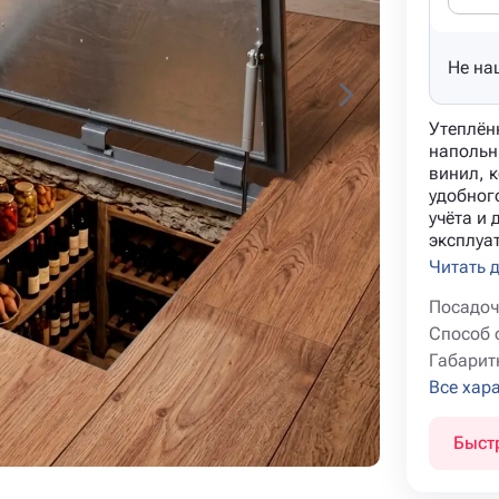
Не на
Утеплён
напольн
винил, к
удобног
учёта и
эксплуат
Читать 
Посадоч
Способ 
Габарит
Все хар
Быст