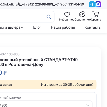
o@luk-dk.ru
+7 (842) 228-98-88
+7 (900) 131-04-59
Избранное
Сравнение
Корзина
ам и дилерам
Блог
Наши работы
Контакты
T40-1100-800
польный утеплённый СТАНДАРТ-УТ40
00 в Ростове-на-Дону
0 ₽
д заказ
Изготовим за 30-35 рабочих дней
очный размер
*800