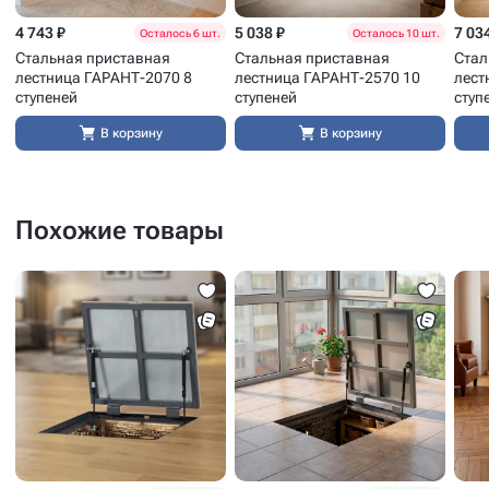
4 743 ₽
5 038 ₽
7 03
Осталось 6 шт.
Осталось 10 шт.
Стальная приставная
Стальная приставная
Стал
лестница ГАРАНТ-2070 8
лестница ГАРАНТ-2570 10
лест
ступеней
ступеней
ступ
В корзину
В корзину
Похожие товары