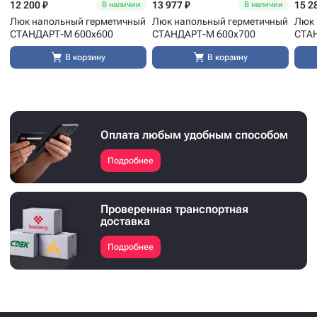
12 200 ₽
13 977 ₽
15 2
В наличии
В наличии
Люк напольный герметичный
Люк напольный герметичный
Люк 
СТАНДАРТ-М 600x600
СТАНДАРТ-М 600x700
СТА
В корзину
В корзину
Оплата любым удобным способом
Подробнее
Проверенная транспортная
доставка
Подробнее