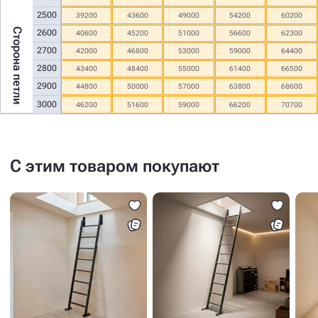
2500
39200
43600
49000
54200
60200
Сторона петли
2600
40600
45200
51000
56600
62300
2700
42000
46800
53000
59000
64400
2800
43400
48400
55000
61400
66500
2900
44800
50000
57000
63800
68600
3000
46200
51600
59000
66200
70700
С этим товаром покупают