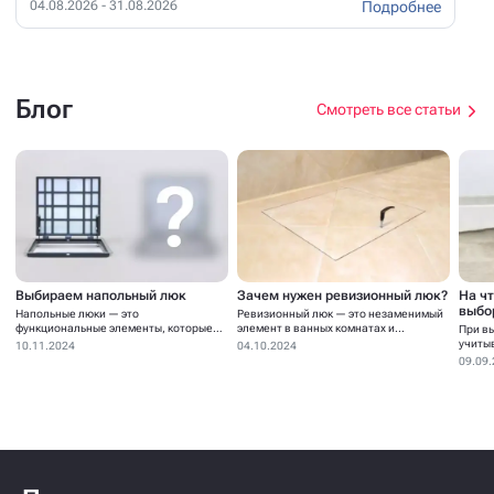
Подробнее
04.08.2026 - 31.08.2026
Блог
Смотреть все статьи
Выбираем напольный люк
Зачем нужен ревизионный люк?
На ч
выбо
Напольные люки — это
Ревизионный люк — это незаменимый
функциональные элементы, которые
элемент в ванных комнатах и...
При в
устанавливаются для...
учиты
10.11.2024
04.10.2024
09.09