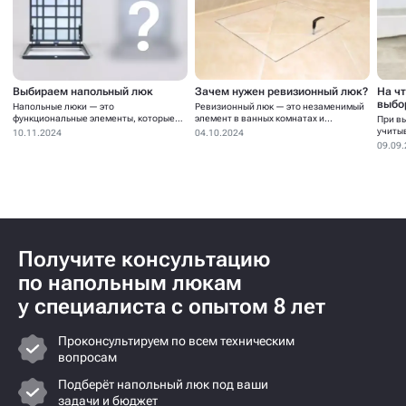
Выбираем напольный люк
Зачем нужен ревизионный люк?
На ч
выбо
Напольные люки — это
Ревизионный люк — это незаменимый
функциональные элементы, которые
элемент в ванных комнатах и...
При в
устанавливаются для...
учиты
10.11.2024
04.10.2024
09.09
Получите консультацию
по напольным люкам
у специалиста с опытом 8 лет
Проконсультируем по всем техническим
вопросам
Подберёт напольный люк под ваши
задачи и бюджет