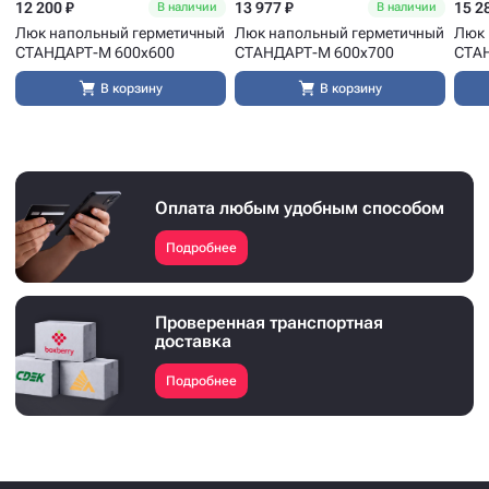
12 200 ₽
13 977 ₽
15 2
В наличии
В наличии
Люк напольный герметичный
Люк напольный герметичный
Люк 
СТАНДАРТ-М 600x600
СТАНДАРТ-М 600x700
СТА
В корзину
В корзину
Оплата любым удобным способом
Подробнее
Проверенная транспортная
доставка
Подробнее