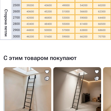
2500
39200
43600
49000
54200
60200
Сторона петли
2600
40600
45200
51000
56600
62300
2700
42000
46800
53000
59000
64400
2800
43400
48400
55000
61400
66500
2900
44800
50000
57000
63800
68600
3000
46200
51600
59000
66200
70700
С этим товаром покупают