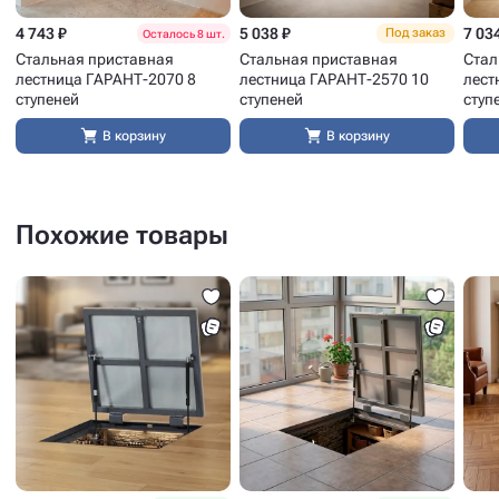
4 743 ₽
5 038 ₽
7 03
Под заказ
Осталось 8 шт.
Стальная приставная
Стальная приставная
Стал
лестница ГАРАНТ-2070 8
лестница ГАРАНТ-2570 10
лест
ступеней
ступеней
ступ
В корзину
В корзину
Похожие товары