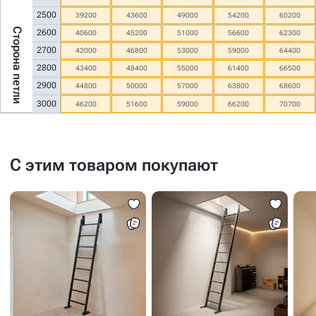
2500
39200
43600
49000
54200
60200
Сторона петли
2600
40600
45200
51000
56600
62300
2700
42000
46800
53000
59000
64400
2800
43400
48400
55000
61400
66500
2900
44800
50000
57000
63800
68600
3000
46200
51600
59000
66200
70700
С этим товаром покупают