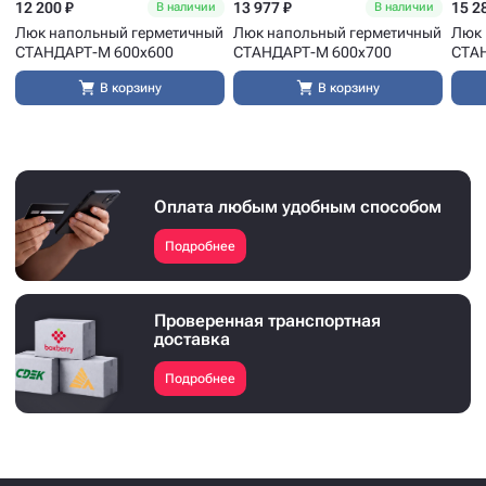
12 200 ₽
13 977 ₽
15 2
В наличии
В наличии
Люк напольный герметичный
Люк напольный герметичный
Люк 
СТАНДАРТ-М 600x600
СТАНДАРТ-М 600x700
СТА
В корзину
В корзину
Оплата любым удобным способом
Подробнее
Проверенная транспортная
доставка
Подробнее