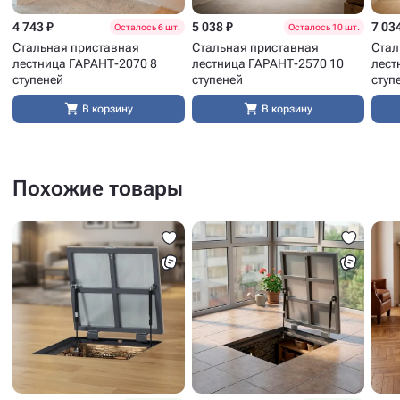
4 743 ₽
5 038 ₽
7 03
Осталось 6 шт.
Осталось 10 шт.
Стальная приставная
Стальная приставная
Стал
лестница ГАРАНТ-2070 8
лестница ГАРАНТ-2570 10
лест
ступеней
ступеней
ступ
В корзину
В корзину
Похожие товары