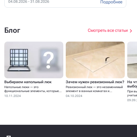
Подробнее
04.08.2026 - 31.08.2026
Блог
Смотреть все статьи
Выбираем напольный люк
Зачем нужен ревизионный люк?
На ч
выбо
Напольные люки — это
Ревизионный люк — это незаменимый
функциональные элементы, которые
элемент в ванных комнатах и...
При в
устанавливаются для...
учиты
10.11.2024
04.10.2024
09.09