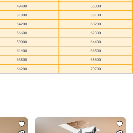
49400
56000
51800
58100
54200
60200
56600
62300
59000
64400
61400
66500
63800
68600
66200
70700