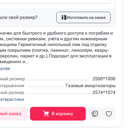
шли свой размер?
Изготовить на заказ
начен для быстрого и удобного доступа к погребам и
м, системам ревизии, учёта и другим инженерным
кациям.Герметичный напольный люк под отделку
ым покрытием (плитка, ламинат, линолеум, кварц-
овролин, паркет и др.).Подходит для эксплуатации в
мещениях и...
далее
ный размер
2500*1000
открывания
Газовые амортизаторы
ный размер
2574*1074
актеристики
рый заказ
В корзину