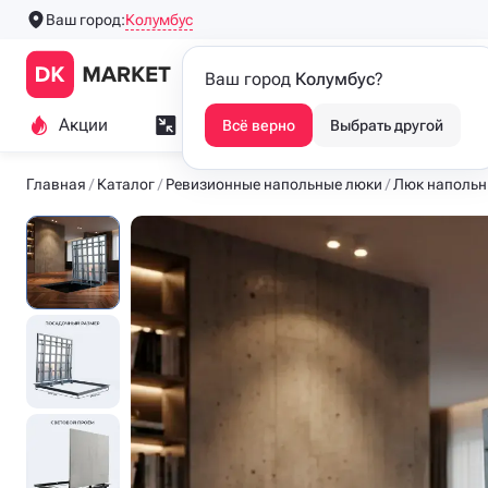
Колумбус
Ваш город:
Производим напольные
Каталог
Ваш город
Колумбус
?
люки с 2016 года
Акции
Замер и монтаж
Индивидуа
Всё верно
Выбрать другой
Главная
Каталог
Ревизионные напольные люки
Люк напольн