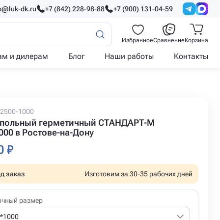
o@luk-dk.ru
+7 (842) 228-98-88
+7 (900) 131-04-59
Избранное
Сравнение
Корзина
ам и дилерам
Блог
Наши работы
Контакты
-2500-1000
польный герметичный СТАНДАРТ-М
000 в Ростове-на-Дону
0 ₽
д заказ
Изготовим за 30-35 рабочих дней
очный размер
*1000