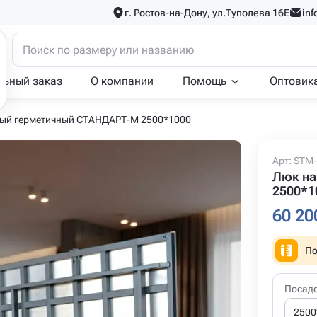
г. Ростов-на-Дону, ул.Туполева 16Е
inf
льный заказ
О компании
Помощь
Оптовик
ый герметичный СТАНДАРТ-М 2500*1000
Арт: STM
Люк на
2500*1
60 20
По
Посад
2500