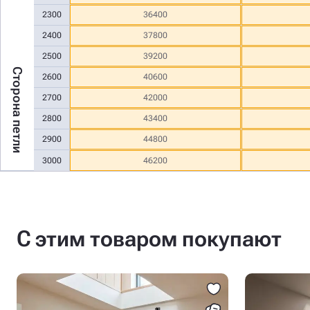
2300
36400
2400
37800
2500
39200
Сторона петли
2600
40600
2700
42000
2800
43400
2900
44800
3000
46200
С этим товаром покупают