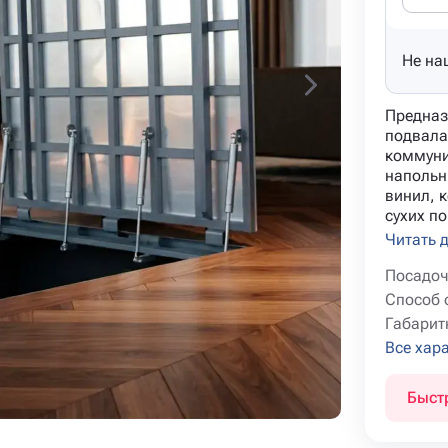
Не на
Предназ
подвала
коммуни
напольн
винил, к
сухих по
Читать 
Посадоч
Способ 
Габарит
Все хар
Быст