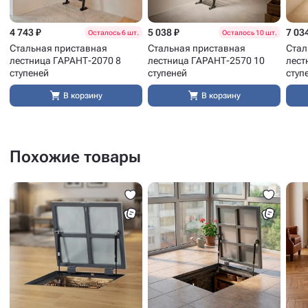
4 743 ₽
5 038 ₽
7 03
Осталось 6 шт.
Осталось 10 шт.
Стальная приставная
Стальная приставная
Стал
лестница ГАРАНТ-2070 8
лестница ГАРАНТ-2570 10
лест
ступеней
ступеней
ступ
В корзину
В корзину
Похожие товары