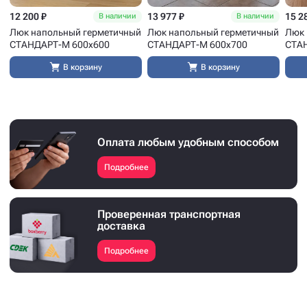
12 200 ₽
13 977 ₽
15 2
В наличии
В наличии
Люк напольный герметичный
Люк напольный герметичный
Люк 
СТАНДАРТ-М 600x600
СТАНДАРТ-М 600x700
СТА
В корзину
В корзину
Оплата любым удобным способом
Подробнее
Проверенная транспортная
доставка
Подробнее