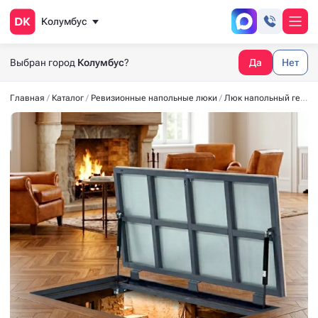
Колумбус
Выбран город
Колумбус
?
Да
Нет
Главная
Каталог
Ревизионные напольные люки
Люк напольный герметичный СТАНДАРТ-М 1200x600