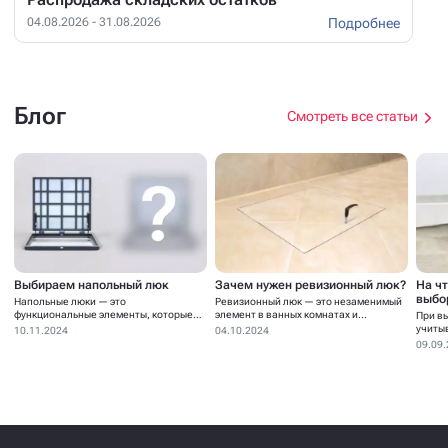
Подробнее
04.08.2026 - 31.08.2026
Блог
Смотреть все статьи
Выбираем напольный люк
Зачем нужен ревизионный люк?
На ч
выбо
Напольные люки — это
Ревизионный люк — это незаменимый
функциональные элементы, которые
элемент в ванных комнатах и...
При в
устанавливаются для...
учиты
10.11.2024
04.10.2024
09.09