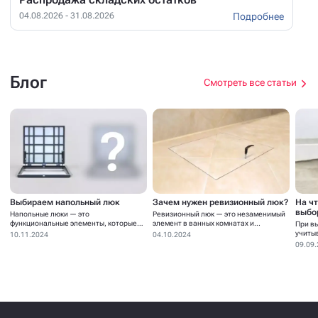
Подробнее
04.08.2026 - 31.08.2026
Блог
Смотреть все статьи
Выбираем напольный люк
Зачем нужен ревизионный люк?
На ч
выбо
Напольные люки — это
Ревизионный люк — это незаменимый
функциональные элементы, которые
элемент в ванных комнатах и...
При в
устанавливаются для...
учиты
10.11.2024
04.10.2024
09.09