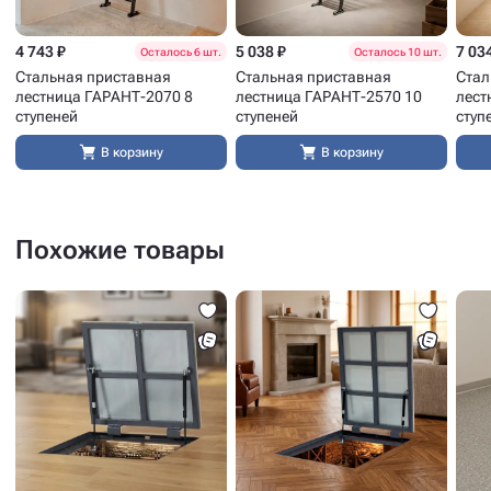
4 743 ₽
5 038 ₽
7 03
Осталось 6 шт.
Осталось 10 шт.
Стальная приставная
Стальная приставная
Стал
лестница ГАРАНТ-2070 8
лестница ГАРАНТ-2570 10
лест
ступеней
ступеней
ступ
В корзину
В корзину
Похожие товары