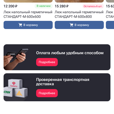
12 200 ₽
15 280 ₽
15 6
В наличии
Осталось 6 шт.
Люк напольный герметичный
Люк напольный герметичный
Люк 
СТАНДАРТ-М 600x600
СТАНДАРТ-М 600x800
СТА
В корзину
В корзину
Оплата любым удобным способом
Подробнее
Проверенная транспортная
доставка
Подробнее