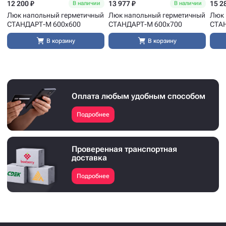
12 200 ₽
13 977 ₽
15 2
В наличии
В наличии
Люк напольный герметичный
Люк напольный герметичный
Люк 
СТАНДАРТ-М 600x600
СТАНДАРТ-М 600x700
СТА
В корзину
В корзину
Оплата любым удобным способом
Подробнее
Проверенная транспортная
доставка
Подробнее