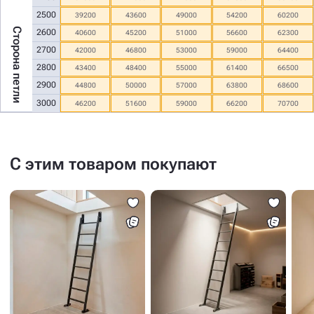
2500
39200
43600
49000
54200
60200
Сторона петли
2600
40600
45200
51000
56600
62300
2700
42000
46800
53000
59000
64400
2800
43400
48400
55000
61400
66500
2900
44800
50000
57000
63800
68600
3000
46200
51600
59000
66200
70700
С этим товаром покупают