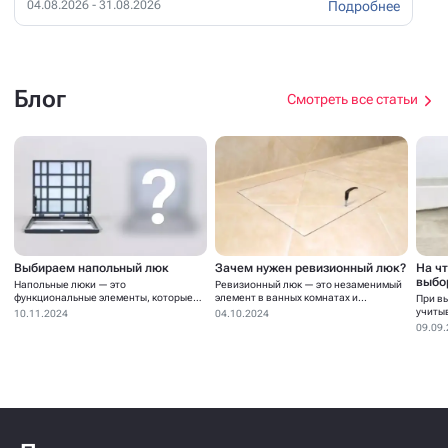
Подробнее
04.08.2026 - 31.08.2026
Блог
Смотреть все статьи
Выбираем напольный люк
Зачем нужен ревизионный люк?
На ч
выбо
Напольные люки — это
Ревизионный люк — это незаменимый
функциональные элементы, которые
элемент в ванных комнатах и...
При в
устанавливаются для...
учиты
10.11.2024
04.10.2024
09.09