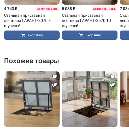
4 743 ₽
5 038 ₽
7 03
Осталось 6 шт.
Осталось 10 шт.
Стальная приставная
Стальная приставная
Стал
лестница ГАРАНТ-2070 8
лестница ГАРАНТ-2570 10
лест
ступеней
ступеней
ступ
В корзину
В корзину
Похожие товары