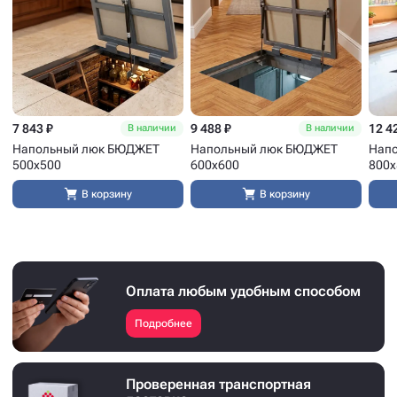
7 843 ₽
9 488 ₽
12 4
В наличии
В наличии
Напольный люк БЮДЖЕТ
Напольный люк БЮДЖЕТ
Нап
500x500
600x600
800x
В корзину
В корзину
Оплата любым удобным способом
Подробнее
Проверенная транспортная