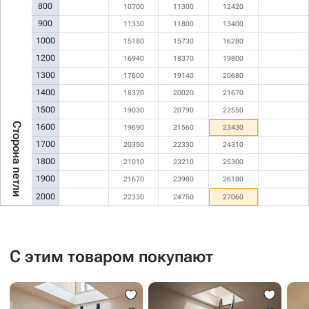
800
10700
11300
12420
900
11330
11800
13400
1000
15180
15730
16280
1200
16940
18370
19800
1300
17600
19140
20680
1400
18370
20020
21670
1500
19030
20790
22550
Сторона петли
1600
19690
21560
23430
1700
20350
22330
24310
1800
21010
23210
25300
1900
21670
23980
26180
2000
22330
24750
27060
С этим товаром покупают