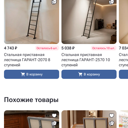
4 743 ₽
5 038 ₽
7 03
Осталось 6 шт.
Осталось 10 шт.
Стальная приставная
Стальная приставная
Стал
лестница ГАРАНТ-2070 8
лестница ГАРАНТ-2570 10
лест
ступеней
ступеней
ступ
В корзину
В корзину
Похожие товары