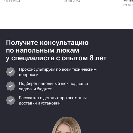
устанавливаются для...
учиты
10.11.2024
04.10.2024
09.09
Получите консультацию
по напольным люкам
у специалиста с опытом 8 лет
Проконсультируем по всем техническим
вопросам
Подберёт напольный люк под ваши
задачи и бюджет
Расскажет в деталях про все этапы
доставки и установки