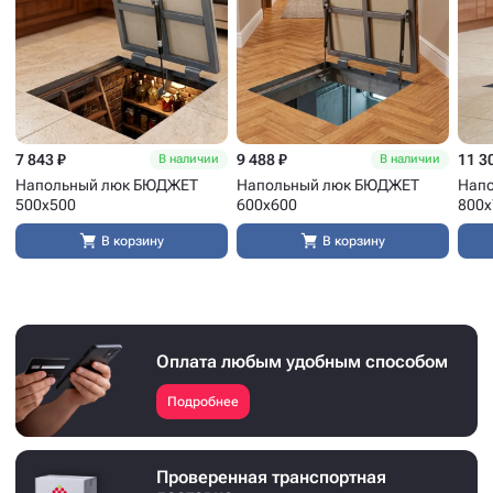
7 843 ₽
9 488 ₽
11 3
В наличии
В наличии
Напольный люк БЮДЖЕТ
Напольный люк БЮДЖЕТ
Нап
500x500
600x600
800x
В корзину
В корзину
Оплата любым удобным способом
Подробнее
Проверенная транспортная