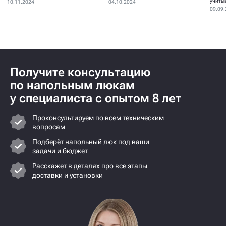
устанавливаются для...
учиты
10.11.2024
04.10.2024
09.09
Получите консультацию
по напольным люкам
у специалиста с опытом 8 лет
Проконсультируем по всем техническим
вопросам
Подберёт напольный люк под ваши
задачи и бюджет
Расскажет в деталях про все этапы
доставки и установки