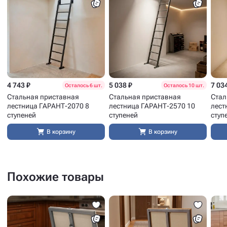
4 743 ₽
5 038 ₽
7 03
Осталось 6 шт.
Осталось 10 шт.
Стальная приставная
Стальная приставная
Стал
лестница ГАРАНТ-2070 8
лестница ГАРАНТ-2570 10
лест
ступеней
ступеней
ступ
В корзину
В корзину
Похожие товары