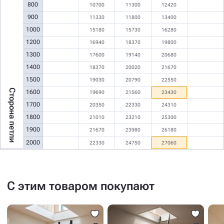
800
10700
11300
12420
900
11330
11800
13400
1000
15180
15730
16280
1200
16940
18370
19800
1300
17600
19140
20680
1400
18370
20020
21670
1500
19030
20790
22550
Сторона петли
1600
19690
21560
23430
1700
20350
22330
24310
1800
21010
23210
25300
1900
21670
23980
26180
2000
22330
24750
27060
С этим товаром покупают