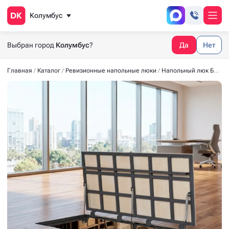
Колумбус
Выбран город
Колумбус
?
Да
Нет
Главная
Каталог
Ревизионные напольные люки
Напольный люк БЮДЖЕТ 1500x700