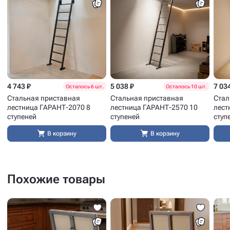
4 743 ₽
5 038 ₽
7 03
Осталось 6 шт.
Осталось 10 шт.
Стальная приставная
Стальная приставная
Стал
лестница ГАРАНТ-2070 8
лестница ГАРАНТ-2570 10
лест
ступеней
ступеней
ступ
В корзину
В корзину
Похожие товары