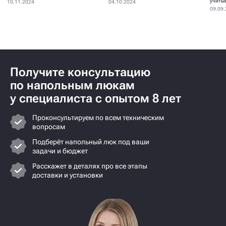
устанавливаются для...
учиты
10.11.2024
04.10.2024
09.09
Получите консультацию
по напольным люкам
у специалиста с опытом 8 лет
Проконсультируем по всем техническим
вопросам
Подберёт напольный люк под ваши
задачи и бюджет
Расскажет в деталях про все этапы
доставки и установки