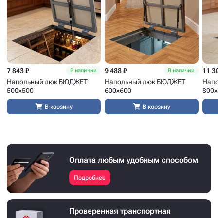
7 843 ₽
9 488 ₽
11 3
В наличии
В наличии
Напольный люк БЮДЖЕТ
Напольный люк БЮДЖЕТ
Нап
500x500
600x600
800x
В корзину
В корзину
Оплата любым удобным способом
Подробнее
Проверенная транспортная