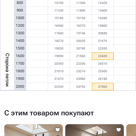
800
10700
11300
12420
900
11330
11800
13400
1000
15180
15730
16280
1200
16940
18370
19800
1300
17600
19140
20680
1400
18370
20020
21670
1500
19030
20790
22550
Сторона петли
1600
19690
21560
23430
1700
20350
22330
24310
1800
21010
23210
25300
1900
21670
23980
26180
2000
22330
24750
27060
С этим товаром покупают