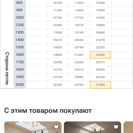
800
10700
11300
12420
900
11330
11800
13400
1000
15180
15730
16280
1200
16940
18370
19800
1300
17600
19140
20680
1400
18370
20020
21670
1500
19030
20790
22550
Сторона петли
1600
19690
21560
23430
1700
20350
22330
24310
1800
21010
23210
25300
1900
21670
23980
26180
2000
22330
24750
27060
С этим товаром покупают