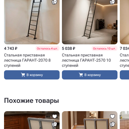
4 743 ₽
5 038 ₽
7 03
Осталось 4 шт.
Осталось 10 шт.
Стальная приставная
Стальная приставная
Стал
лестница ГАРАНТ-2070 8
лестница ГАРАНТ-2570 10
лест
ступеней
ступеней
ступ
В корзину
В корзину
Похожие товары