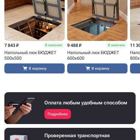
7 843 ₽
9 488 ₽
11 3
В наличии
В наличии
Напольный люк БЮДЖЕТ
Напольный люк БЮДЖЕТ
Нап
500x500
600x600
800x
В корзину
В корзину
Оплата любым удобным способом
Подробнее
Проверенная транспортная