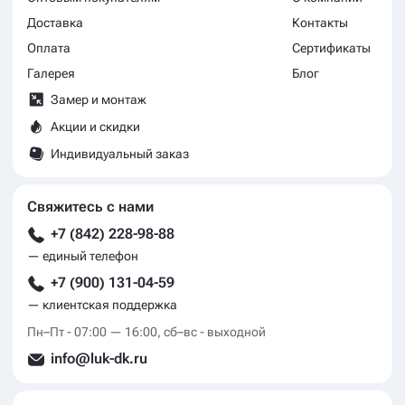
Россия, Ульяновская область, г. Ростов-на-Дону,
ул.Туполева 16Е, 3 этаж, офис 3.15Б
ООО «ЛЮК ДК»
ИНН: 7329034782
КПП: 732901001
Покупателям
Компания
Оптовым покупателям
О компании
Доставка
Контакты
Оплата
Сертификаты
Галерея
Блог
Замер и монтаж
Акции и скидки