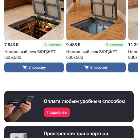
7 843 ₽
9 488 ₽
11 3
В наличии
В наличии
Напольный люк БЮДЖЕТ
Напольный люк БЮДЖЕТ
Нап
500x500
600x600
800x
В корзину
В корзину
Оплата любым удобным способом
Подробнее
Проверенная транспортная