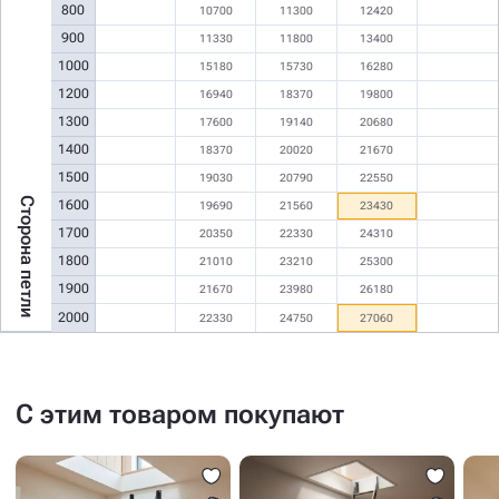
800
10700
11300
12420
900
11330
11800
13400
1000
15180
15730
16280
1200
16940
18370
19800
1300
17600
19140
20680
1400
18370
20020
21670
1500
19030
20790
22550
Сторона петли
1600
19690
21560
23430
1700
20350
22330
24310
1800
21010
23210
25300
1900
21670
23980
26180
2000
22330
24750
27060
С этим товаром покупают