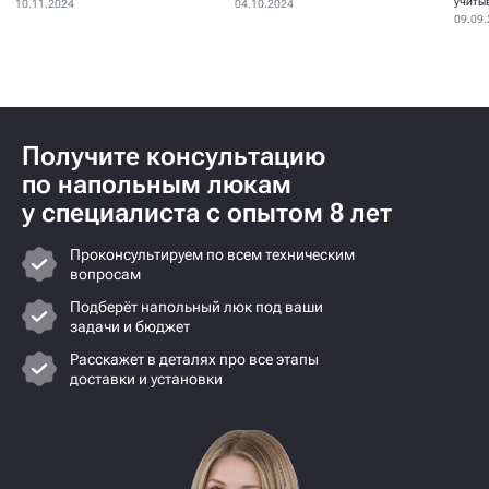
устанавливаются для...
учиты
10.11.2024
04.10.2024
09.09
Получите консультацию
по напольным люкам
у специалиста с опытом 8 лет
Проконсультируем по всем техническим
вопросам
Подберёт напольный люк под ваши
задачи и бюджет
Расскажет в деталях про все этапы
доставки и установки