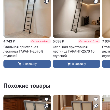
4 743 ₽
5 038 ₽
7 03
Осталось 6 шт.
Осталось 10 шт.
Стальная приставная
Стальная приставная
Стал
лестница ГАРАНТ-2070 8
лестница ГАРАНТ-2570 10
лест
ступеней
ступеней
ступ
В корзину
В корзину
Похожие товары