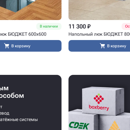
11 300 ₽
В наличии
Ос
люк БЮДЖЕТ 600x600
Напольный люк БЮДЖЕТ 80
В корзину
В корзину
бым
особом
т
евод
латёжные системы