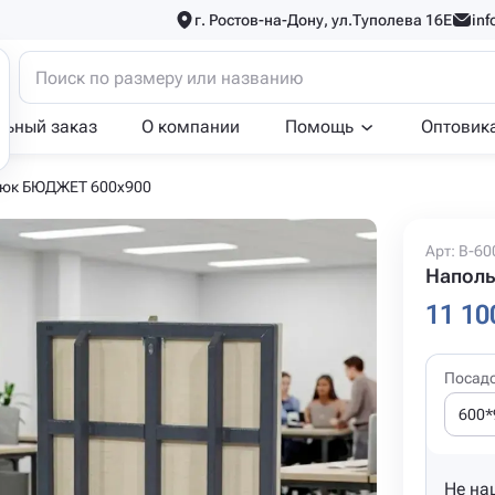
г. Ростов-на-Дону, ул.Туполева 16Е
inf
льный заказ
О компании
Помощь
Оптовик
люк БЮДЖЕТ 600x900
Арт: B-60
Наполь
11 10
Посад
600*
Не на