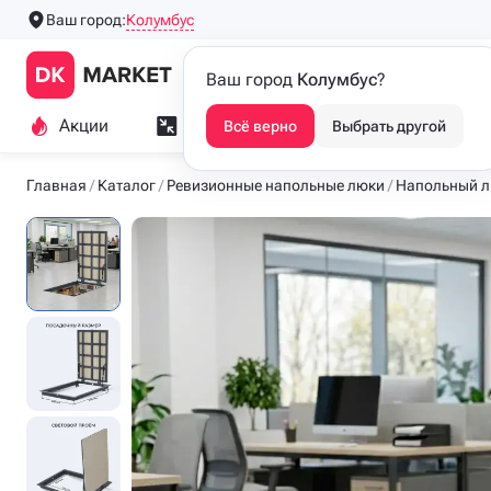
Колумбус
Ваш город:
Производим напольные
Каталог
Ваш город
Колумбус
?
люки с 2016 года
Акции
Замер и монтаж
Индивидуа
Всё верно
Выбрать другой
Главная
Каталог
Ревизионные напольные люки
Напольный 