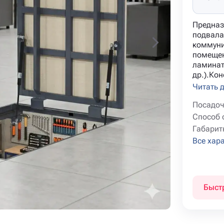
Предназ
подвала
коммуни
помещен
ламинат
др.).Ко
Читать 
Посадоч
Способ 
Габарит
Все хар
Быст