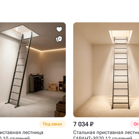
7 034 ₽
Под заказ
Ос
иставная лестница
Стальная приставная лестн
 10 ступеней
ГАРАНТ-3070 12 ступеней