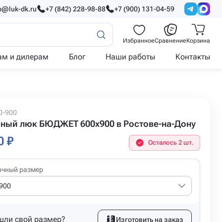
o@luk-dk.ru
+7 (842) 228-98-88
+7 (900) 131-04-59
Избранное
Сравнение
Корзина
ам и дилерам
Блог
Наши работы
Контакты
0-900
ный люк БЮДЖЕТ 600x900 в Ростове-на-Дону
0 ₽
Осталось 2 шт.
очный размер
900
шли свой размер?
Изготовить на заказ