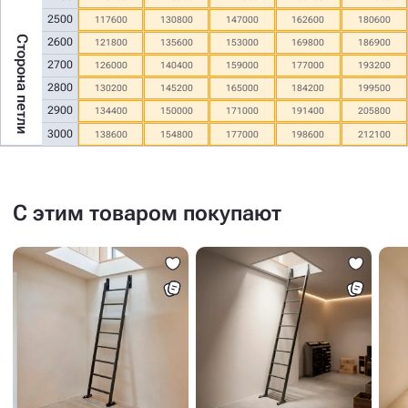
2500
117600
130800
147000
162600
180600
Сторона петли
2600
121800
135600
153000
169800
186900
2700
126000
140400
159000
177000
193200
2800
130200
145200
165000
184200
199500
2900
134400
150000
171000
191400
205800
3000
138600
154800
177000
198600
212100
С этим товаром покупают