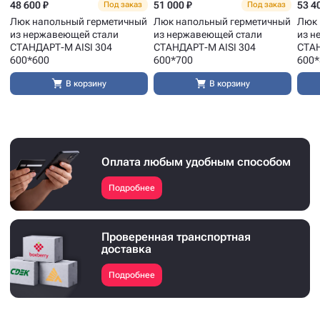
48 600 ₽
51 000 ₽
53 4
Под заказ
Под заказ
Люк напольный герметичный
Люк напольный герметичный
Люк 
из нержавеющей стали
из нержавеющей стали
из н
СТАНДАРТ-М AISI 304
СТАНДАРТ-М AISI 304
СТАН
600*600
600*700
600*
В корзину
В корзину
Оплата любым удобным способом
Подробнее
Проверенная транспортная
доставка
Подробнее