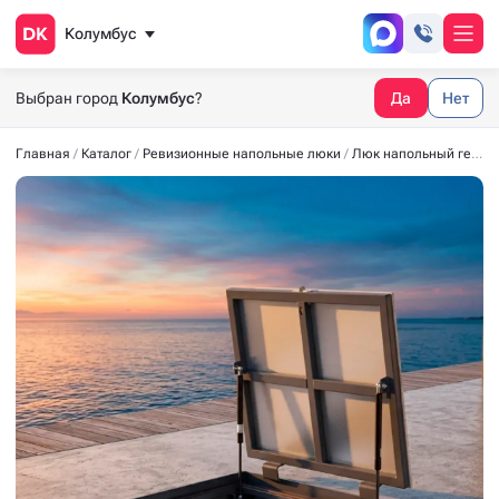
Колумбус
Выбран город
Колумбус
?
Да
Нет
Главная
Каталог
Ревизионные напольные люки
Люк напольный герметичный из нержавеющей стали СТАНДАРТ-М AISI 304 700*600