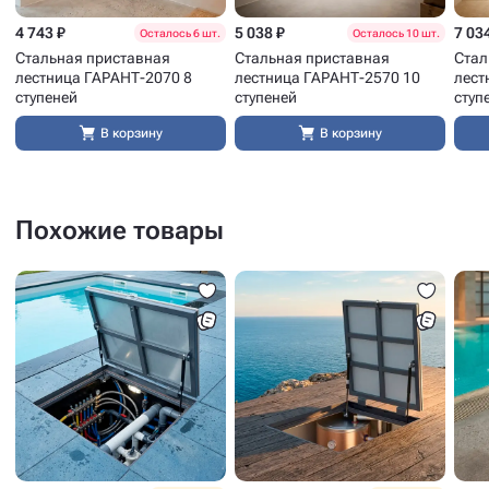
4 743 ₽
5 038 ₽
7 03
Осталось 6 шт.
Осталось 10 шт.
Стальная приставная
Стальная приставная
Стал
лестница ГАРАНТ-2070 8
лестница ГАРАНТ-2570 10
лест
ступеней
ступеней
ступ
В корзину
В корзину
Похожие товары