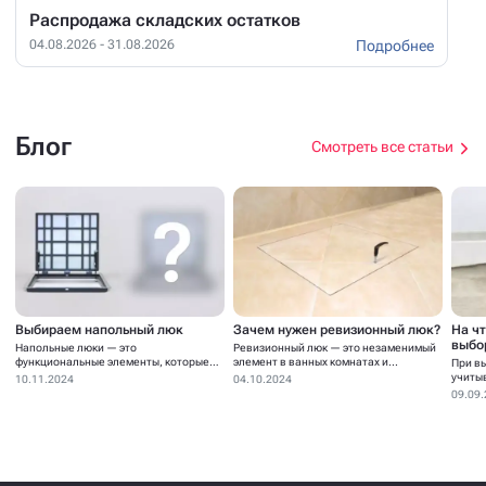
Распродажа складских остатков
Подробнее
04.08.2026 - 31.08.2026
Блог
Смотреть все статьи
Выбираем напольный люк
Зачем нужен ревизионный люк?
На ч
выбо
Напольные люки — это
Ревизионный люк — это незаменимый
функциональные элементы, которые
элемент в ванных комнатах и...
При в
устанавливаются для...
учиты
10.11.2024
04.10.2024
09.09