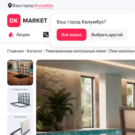
Колумбус
Ваш город:
Производим напольные
Каталог
Ваш город
Колумбус
?
люки с 2016 года
Акции
Замер и монтаж
Индивидуа
Всё верно
Выбрать другой
Главная
Каталог
Ревизионные напольные люки
Люк напольн