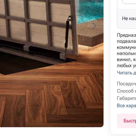
Не на
Предназ
подвала
коммуни
напольн
винил, к
любых ус
Читать 
Посадоч
Способ 
Габарит
Все хар
Быст