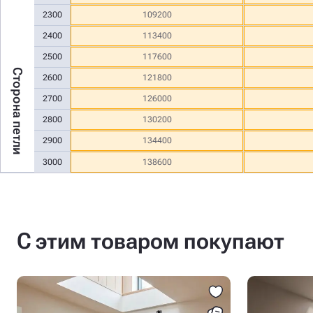
2300
109200
2400
113400
2500
117600
Сторона петли
2600
121800
2700
126000
2800
130200
2900
134400
3000
138600
С этим товаром покупают