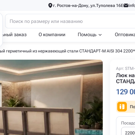
г. Ростов-на-Дону, ул.Туполева 16Е
inf
льный заказ
О компании
Помощь
Оптовик
ый герметичный из нержавеющей стали СТАНДАРТ-М AISI 304 2200
Арт: STM-
Люк на
СТАНДА
129 0
По
Посад
2200