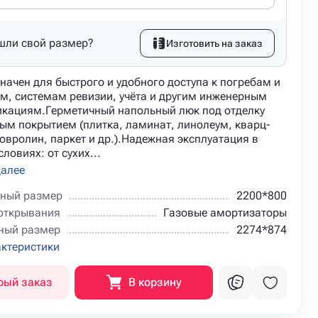
шли свой размер?
Изготовить на заказ
начен для быстрого и удобного доступа к погребам и
м, системам ревизии, учёта и другим инженерным
кациям.Герметичный напольный люк под отделку
ым покрытием (плитка, ламинат, линолеум, кварц-
овролин, паркет и др.).Надежная эксплуатация в
ловиях: от сухих...
далее
ный размер
2200*800
открывания
Газовые амортизаторы
ный размер
2274*874
актеристики
рый заказ
В корзину