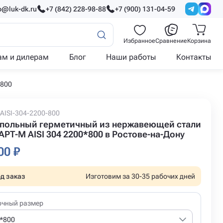
o@luk-dk.ru
+7 (842) 228-98-88
+7 (900) 131-04-59
Избранное
Сравнение
Корзина
ам и дилерам
Блог
Наши работы
Контакты
*800
AISI-304-2200-800
польный герметичный из нержавеющей стали
РТ-М AISI 304 2200*800 в Ростове-на-Дону
00 ₽
д заказ
Изготовим за 30-35 рабочих дней
очный размер
*800