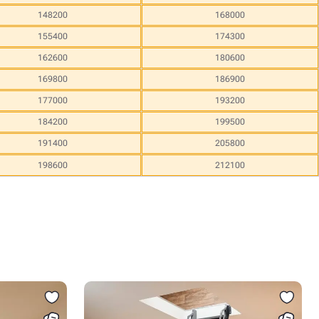
148200
168000
155400
174300
162600
180600
169800
186900
177000
193200
184200
199500
191400
205800
198600
212100