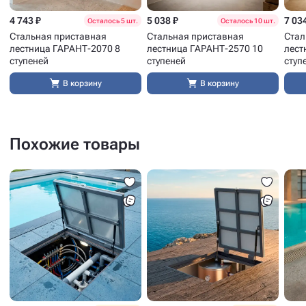
4 743 ₽
5 038 ₽
7 03
Осталось 5 шт.
Осталось 10 шт.
Стальная приставная
Стальная приставная
Стал
лестница ГАРАНТ-2070 8
лестница ГАРАНТ-2570 10
лест
ступеней
ступеней
ступ
В корзину
В корзину
Похожие товары