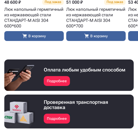
48 600 ₽
51 000 ₽
53 4
Под заказ
Под заказ
Люк напольный герметичный
Люк напольный герметичный
Люк 
из нержавеющей стали
из нержавеющей стали
из н
СТАНДАРТ-М AISI 304
СТАНДАРТ-М AISI 304
СТАН
600*600
600*700
600*
В корзину
В корзину
Оплата любым удобным способом
Подробнее
Проверенная транспортная
доставка
Подробнее