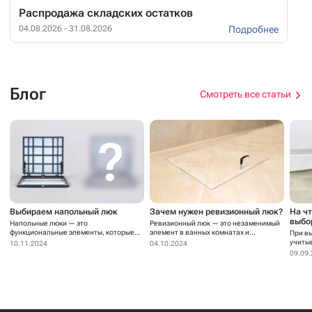
Распродажа складских остатков
Подробнее
04.08.2026 - 31.08.2026
Блог
Смотреть все статьи
Выбираем напольный люк
Зачем нужен ревизионный люк?
На ч
выбо
Напольные люки — это
Ревизионный люк — это незаменимый
функциональные элементы, которые
элемент в ванных комнатах и...
При в
устанавливаются для...
учиты
10.11.2024
04.10.2024
09.09