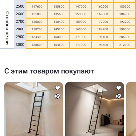
2500
117600
130800
147000
162600
180600
Сторона петли
2600
121800
135600
153000
169800
186900
2700
126000
140400
159000
177000
193200
2800
130200
145200
165000
184200
199500
2900
134400
150000
171000
191400
205800
3000
138600
154800
177000
198600
212100
С этим товаром покупают