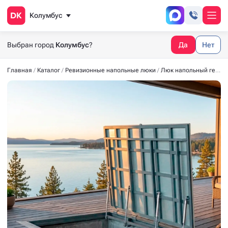
Колумбус
Выбран город
Колумбус
?
Да
Нет
Главная
Каталог
Ревизионные напольные люки
Люк напольный герметичный из нержавеющей стали СТАНДАРТ-М AISI 304 1400*900