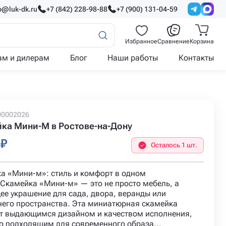
o@luk-dk.ru
+7 (842) 228-98-88
+7 (900) 131-04-59
Избранное
Сравнение
Корзина
ам и дилерам
Блог
Наши работы
Контакты
00002026
ка Мини-М в Ростове-на-Дону
 ₽
Осталось 1 шт.
а «Мини-м»: стиль и комфорт в одном
Скамейка «Мини-м» — это не просто мебель, а
ее украшение для сада, двора, веранды или
него пространства. Эта миниатюрная скамейка
т выдающимся дизайном и качеством исполнения,
о подходящим для современного образа...