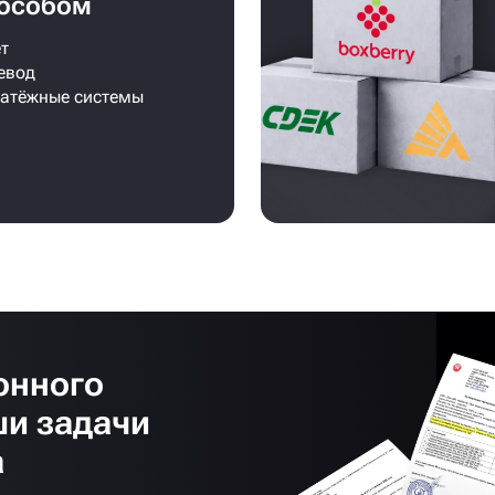
особом
т
евод
латёжные системы
онного
ши задачи
а