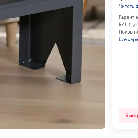
Читать 
Гаранти
RAL (Цве
Покрыти
Все хар
Быст