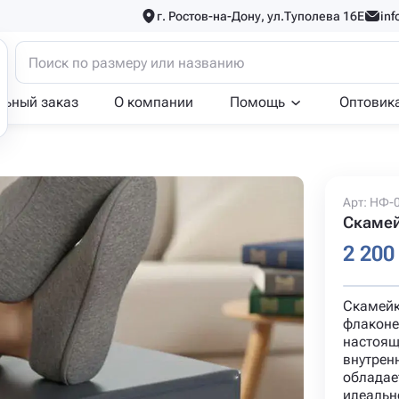
г. Ростов-на-Дону, ул.Туполева 16Е
inf
льный заказ
О компании
Помощь
Оптовик
Арт: НФ-
Скамей
2 200
Скамейк
флаконе
настоящ
внутрен
обладае
идеальн