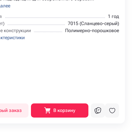
далее
я
1 год
т)
7015 (Сланцево-серый)
е конструкции
Полимерно-порошковое
актеристики
рый заказ
В корзину