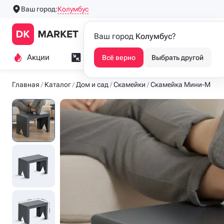
Колумбус
Ваш город:
Производим напольные
Каталог
Ваш город
Колумбус
?
люки с 2016 года
Акции
Замер и монтаж
Индивидуа
Всё верно
Выбрать другой
Главная
Каталог
Дом и сад
Скамейки
Скамейка Мини-М