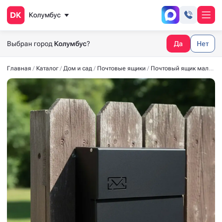
Колумбус
Выбран город
Колумбус
?
Да
Нет
Главная
Каталог
Дом и сад
Почтовые ящики
Почтовый ящик малый чёрный (255*180*67)