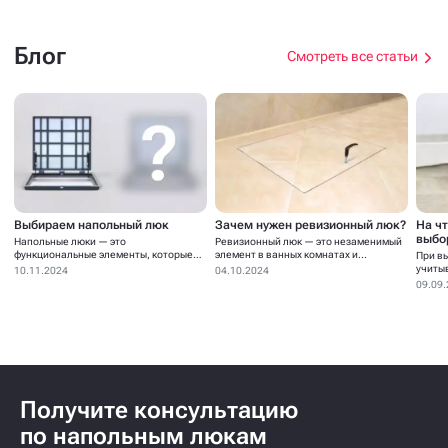
Блог
Смотреть все статьи
Выбираем напольный люк
Зачем нужен ревизионный люк?
На ч
выбо
Напольные люки — это
Ревизионный люк — это незаменимый
функциональные элементы, которые
элемент в ванных комнатах и...
При в
устанавливаются для...
учиты
10.11.2024
04.10.2024
09.09
Получите консультацию
по напольным люкам