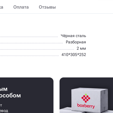
ка
Оплата
Отзывы
Чёрная сталь
Разборная
2 мм
410*305*252
бым
особом
т
евод