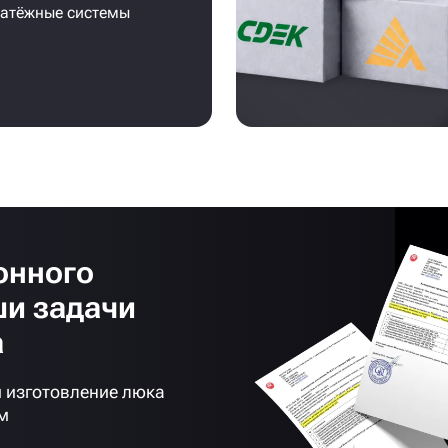
латёжные системы
онного
ши задачи
а
 изготовление люка
м