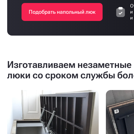
О
Подобрать напольный люк
и
и
Изготавливаем незаметные 
люки со сроком службы бол