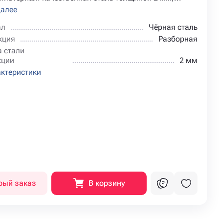
далее
ал
Чёрная сталь
кция
Разборная
 стали
кции
2 мм
актеристики
рый заказ
В корзину