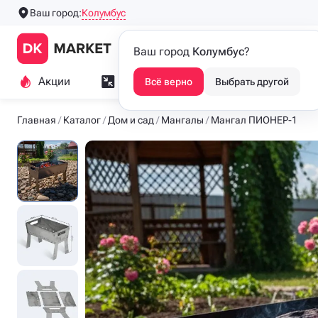
Колумбус
Ваш город:
Производим напольные
Каталог
Ваш город
Колумбус
?
люки с 2016 года
Акции
Замер и монтаж
Индивидуа
Всё верно
Выбрать другой
Главная
Каталог
Дом и сад
Мангалы
Мангал ПИОНЕР-1