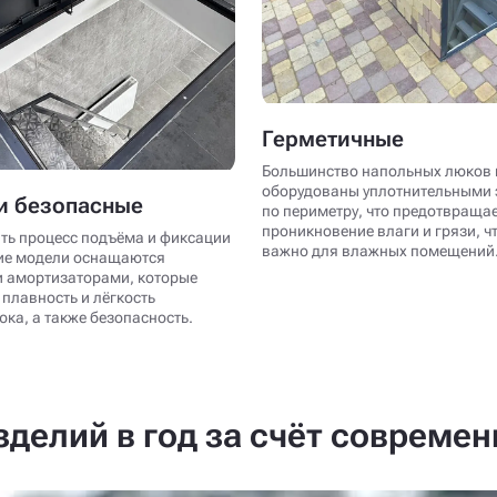
Герметичные
Большинство напольных люков 
оборудованы уплотнительными
и безопасные
по периметру, что предотвраща
проникновение влаги и грязи, ч
ть процесс подъёма и фиксации
важно для влажных помещений
ие модели оснащаются
 амортизаторами, которые
плавность и лёгкость
ка, а также безопасность.
делий в год за счёт совреме