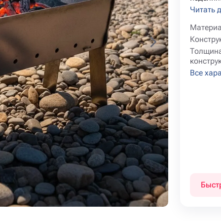
Читать 
Матери
Констру
Толщина
констру
Все хар
Быст