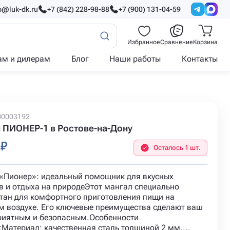
o@luk-dk.ru
+7 (842) 228-98-88
+7 (900) 131-04-59
Избранное
Сравнение
Корзина
ам и дилерам
Блог
Наши работы
Контакты
00003192
 ПИОНЕР-1 в Ростове-на-Дону
 ₽
Осталось 1 шт.
«Пионер»: идеальный помощник для вкусных
в и отдыха на природеЭтот мангал специально
тан для комфортного приготовления пищи на
м воздухе. Его ключевые преимущества сделают ваш
риятным и безопасным.Особенности
:Материал: качественная сталь толщиной 2 мм,...