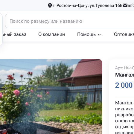
г. Ростов-на-Дону, ул.Туполева 16Е
inf
льный заказ
О компании
Помощь
Оптовик
Арт: НФ-
Мангал
2 000
Мангал 
пикнико
разрабо
открыто
отдых п
изделия