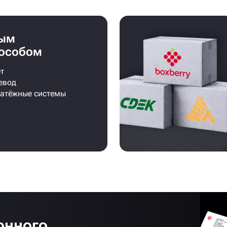
бым
особом
т
евод
латёжные системы
онного