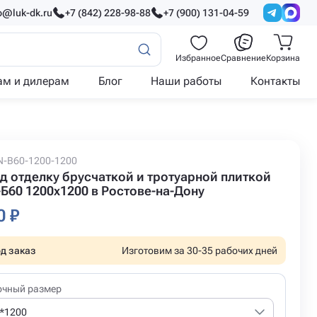
o@luk-dk.ru
+7 (842) 228-98-88
+7 (900) 131-04-59
Избранное
Сравнение
Корзина
ам и дилерам
Блог
Наши работы
Контакты
AN-B60-1200-1200
д отделку брусчаткой и тротуарной плиткой
Б60 1200x1200 в Ростове-на-Дону
0 ₽
д заказ
Изготовим за 30-35 рабочих дней
очный размер
*1200