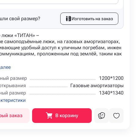
шли свой размер?
Изготовить на заказ
 люки «ТИТАН» –
е самоподъёмные люки, на газовых амортизаторах,
ивающие удобный доступ к уличным погребам, инжен
оммуникациям, проложенным под землёй, таким как
далее
ный размер
1200*1200
открывания
Газовые амортизаторы
ный размер
1340*1340
актеристики
рый заказ
В корзину