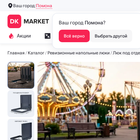
Помона
Ваш город:
Производим напольные
Каталог
Ваш город
Помона
?
люки с 2016 года
Акции
Замер и монтаж
Индивидуа
Всё верно
Выбрать другой
Главная
Каталог
Ревизионные напольные люки
Люк под отде