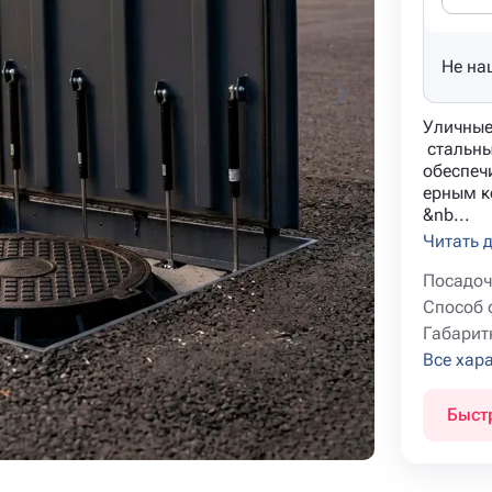
Не на
Уличные
стальны
обеспеч
ерным к
&nb...
Читать 
Посадоч
Способ 
Габарит
Все хар
Быст