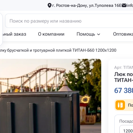
г. Ростов-на-Дону, ул.Туполева 16Е
inf
льный заказ
О компании
Помощь
Оптовик
лку брусчаткой и тротуарной плиткой ТИТАН-Б60 1200x1200
Арт: TIT
Люк по
ТИТАН-
67 38
По
Посад
1200