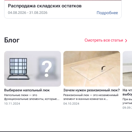
Распродажа складских остатков
Подробнее
04.08.2026 - 31.08.2026
Блог
Смотреть все статьи
Выбираем напольный люк
Зачем нужен ревизионный люк?
На ч
выбо
Напольные люки — это
Ревизионный люк — это незаменимый
функциональные элементы, которые
элемент в ванных комнатах и...
При в
устанавливаются для...
учиты
10.11.2024
04.10.2024
09.09