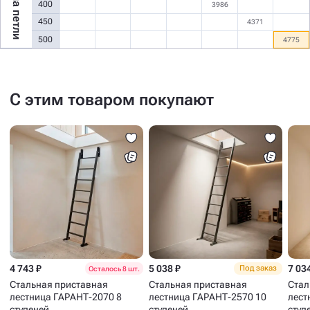
Сторона петли
400
3986
450
4371
500
4775
С этим товаром покупают
4 743 ₽
5 038 ₽
7 03
Под заказ
Осталось 8 шт.
Стальная приставная
Стальная приставная
Стал
лестница ГАРАНТ-2070 8
лестница ГАРАНТ-2570 10
лест
ступеней
ступеней
ступ