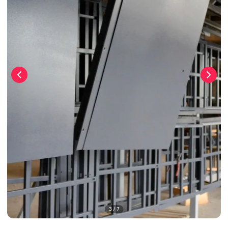
3
/
7