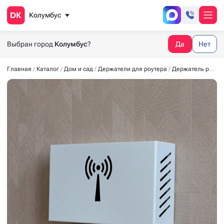
Колумбус
Выбран город
Колумбус
?
Да
Нет
Главная
Каталог
Дом и сад
Держатели для роутера
Держатель роутера (274*164*73) -02- белый