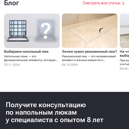
Блог
Смотреть все статьи
Выбираем напольный люк
Зачем нужен ревизионный люк?
На ч
выбо
Напольные люки — это
Ревизионный люк — это незаменимый
функциональные элементы, которые
элемент в ванных комнатах и...
При в
устанавливаются для...
учиты
10.11.2024
04.10.2024
09.09
Получите консультацию
по напольным люкам
у специалиста с опытом 8 лет